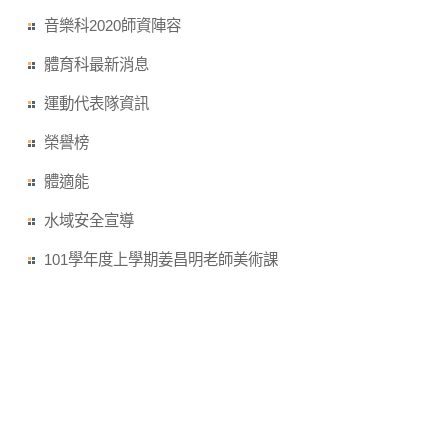
音樂科2020師資陣容
體育科最新消息
運動代表隊資訊
榮譽榜
體適能
水域安全宣導
101學年度上學期姜昌明老師美術課
繁體
English
桃園市立武陵高級中等學校 © 2010 Taoyuan Municipal Wu-
Ling Senior High School
地址：桃園市桃園區中山路889號 電話：
(03)3698170(代表號)