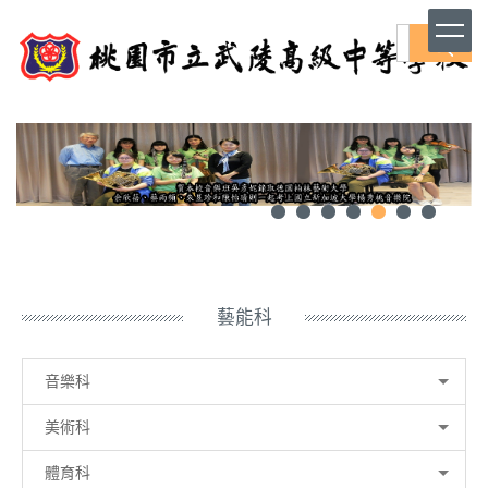
跳
到
搜尋
主
要
內
容
區
藝能科
音樂科
美術科
體育科