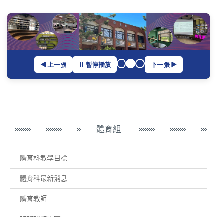
跳
到
主
要
內
容
◀ 上一張
⏸ 暫停播放
下一張 ▶
區
體育組
體育科教學目標
體育科最新消息
體育教師