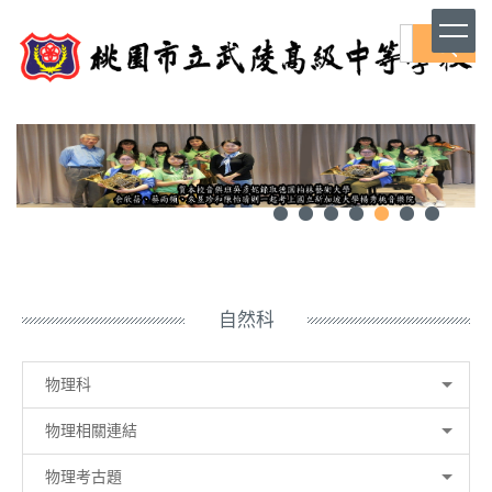
跳
到
搜尋
主
要
內
容
區
自然科
物理科
物理相關連結
物理考古題