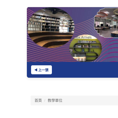
跳
到
主
要
內
容
區
◀ 上一張
首頁
教學單位