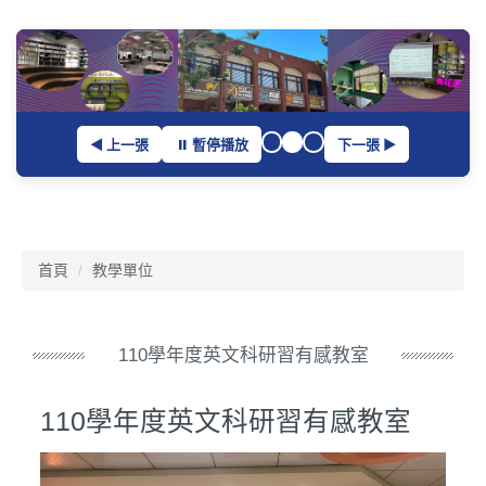
跳
到
主
要
內
容
◀ 上一張
⏸ 暫停播放
下一張 ▶
區
首頁
教學單位
110學年度英文科研習有感教室
110學年度英文科研習有感教室